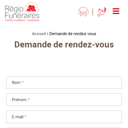
Régio Funéraires Pompes funèbres - marbrerie
Menu
›
Fil d'Ariane :
Accueil
Demande de rendez-vous
Demande de rendez-vous
Nom
*
Prénom
*
E-mail
*