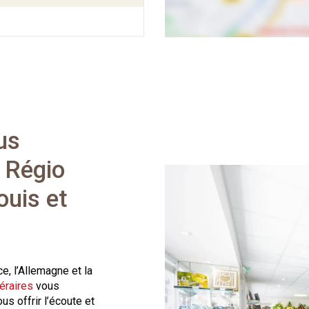
us
c Régio
ouis et
ce, l’Allemagne et la
éraires
vous
us offrir l’écoute et