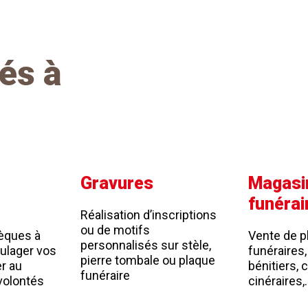
és à
Gravures
Magasin
funérai
Réalisation d’inscriptions
ou de motifs
èques à
Vente de p
personnalisés sur stèle,
oulager vos
funéraires,
pierre tombale ou plaque
er au
bénitiers, 
funéraire
volontés
cinéraires,