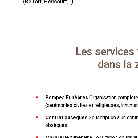
(Belfort, Héricourt,...)
Les services 
dans la 
Pompes Funèbres
Organisation complèt
(cérémonies civiles et religieuses, inhumati
Contrat obsèques
Souscription à un cont
obsèques.
Marbrerie funéraire
Tous types de travau