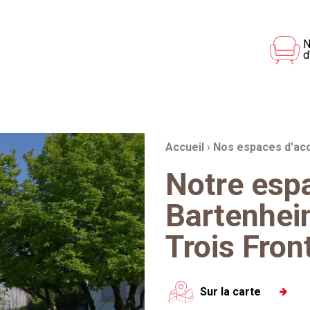
N
d
Fil d'Ariane :
Accueil
›
Nos espaces d'acc
Notre espa
Bartenhei
Trois Fron
Sur la carte