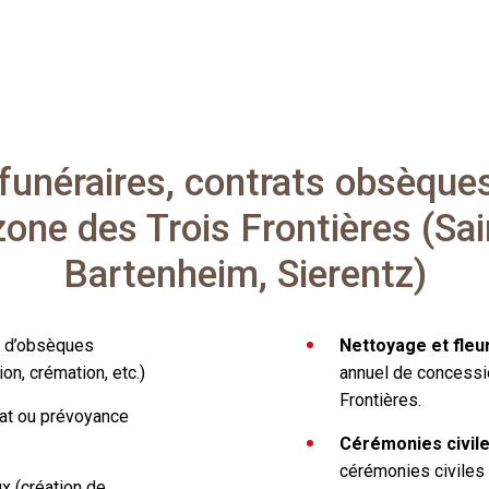
funéraires, contrats obsèque
zone des Trois Frontières (Sai
Bartenheim, Sierentz)
e d’obsèques
Nettoyage et fle
on, crémation, etc.)
annuel de concessi
Frontières.
rat ou prévoyance
Cérémonies civile
cérémonies civiles
x (création de